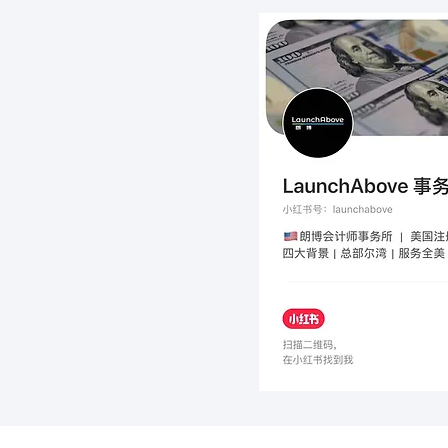
退税突然不到账？IRS这封
CP53E通知一定要及时处理