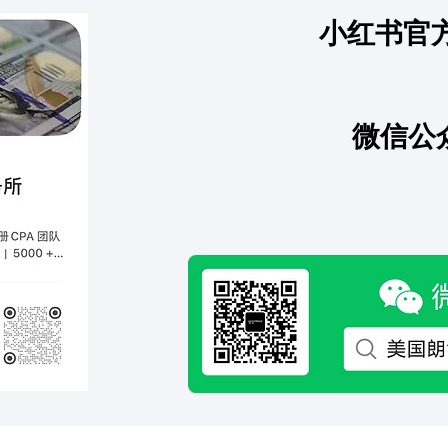
小红书官
Tax Advisory Memo 为什么
海外
复杂税务问题需要书面税务意
乱操
见
微信公