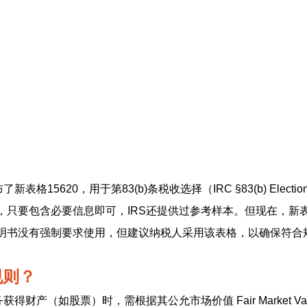
表格15620，用于第83(b)条税收选择（IRC §83(b) Elect
只要包含必要信息即可，IRS还提供过参考样本。但现在，新表格
明书没有强制要求使用，但建议纳税人采用该表格，以确保符合
规则？
务获得财产（如股票）时，需根据其公允市场价值 Fair Market Va