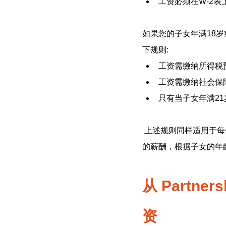
工资必须在W-2表
如果您的子女年满18岁或以上
下规则:
工资需缴纳所得税
工资需缴纳社会保
只有当子女年满2
 上述规则同样适用于每位合伙人都是雇用子女父母的合伙企业。从 Sole Prop 或 Partnership 支付给子女
的薪酬，根据子女的年
从 Partner
资