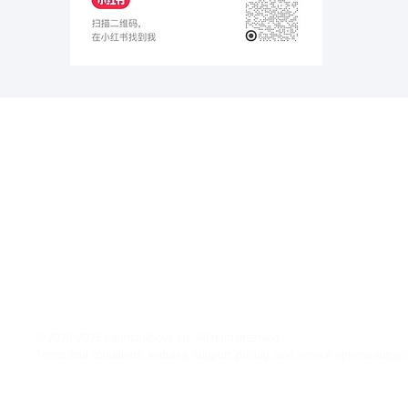
​网站信息
联系我们
关于我们
电话: 949-682-5008
服务条款
​邮箱:
​隐私政策
support@launchabove.com
微信客服: launchabove
地址: 7700 Irvine Center Drive,
Suite 800, Irvine, CA 92618
© 2020-2025 LaunchAbove Inc. All right reserved.
Terms and conditions, features, support, pricing, and service options subjec