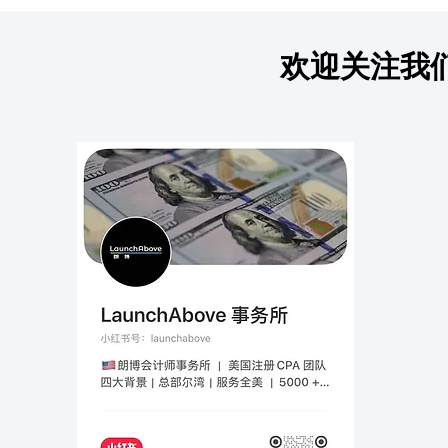
欢迎关注我
退税突然不到账？IRS这封
Tax Advis
CP53E通知一定要及时处理
复杂税务问
见