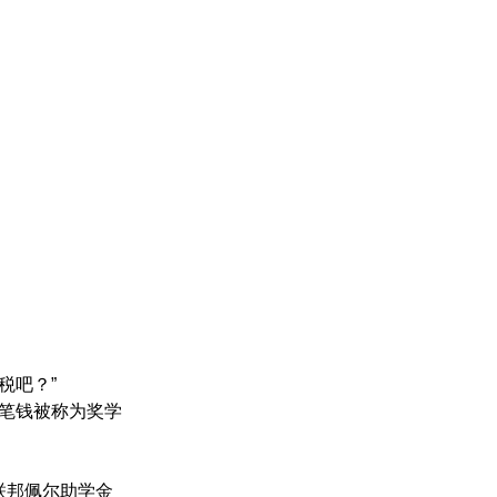
税吧？”
这笔钱被称为奖学
或联邦佩尔助学金