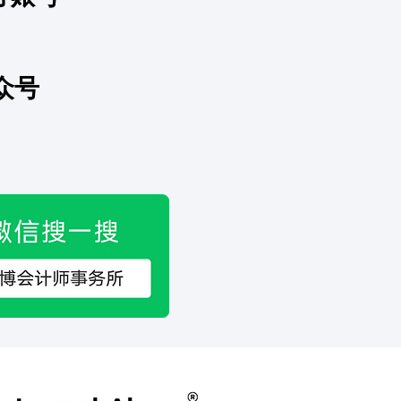
账户漏报多年？补救不要
作
众号