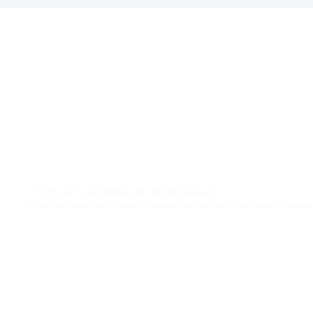
​网站信息
联系我们
关于我们
电话: 949-682-5008
服务条款
​邮箱:
​隐私政策
support@launchabove.com
微信客服: launchabove
地址: 7700 Irvine Center Drive,
Suite 800, Irvine, CA 92618
© 2020-2025 LaunchAbove Inc. All right reserved.
Terms and conditions, features, support, pricing, and service options subjec